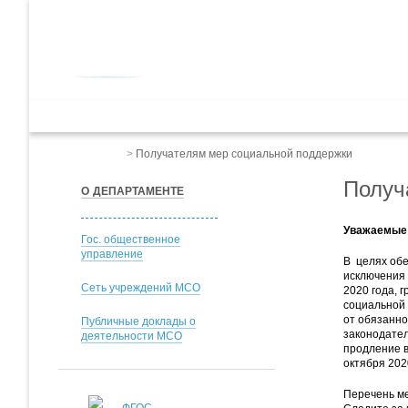
ДЕПАРТАМЕНТ ОБРАЗОВАНИЯ
мэрии города Ярославля
Дошкольное обр
Весь сайт
>
Получателям мер социальной поддержки
Получ
О ДЕПАРТАМЕНТЕ
Уважаемые 
Гос. общественное
управление
В целях обе
исключения 
Сеть учреждений МСО
2020 года, 
социальной 
от обязанно
Публичные доклады о
законодател
деятельности МСО
продление в
октября 202
Перечень ме