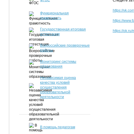
ФГОС
Следите за 
https://vk.co
Функциональная
грамотность
https://www.
Государственная итоговая
https://ok.ru
аттестация
Всероссийские проверочные
работы
Мониторинг системы
образования
Независимая оценка
качества условий
осуществления
образовательной
деятельности
В помощь педагогам