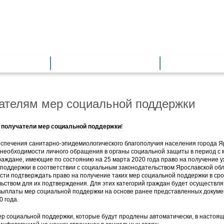
азование
Общее образование
Дополнитель
ателям мер социальной поддержки
получатели мер социальной поддержки
!
спечения санитарно-эпидемиологического благополучия населения города Я
необходимости личного обращения в органы социальной защиты в период с 
граждане, имеющие по состоянию на 25 марта 2020 года право на получение 
поддержки в соответствии с социальным законодательством Ярославской об
сти подтверждать право на получение таких мер социальной поддержки в ср
ьством для их подтверждения. Для этих категорий граждан будет осуществля
ыплаты мер социальной поддержки на основе ранее представленных докумен
0 года.
р социальной поддержки, которые будут продлены автоматически, в настоящ