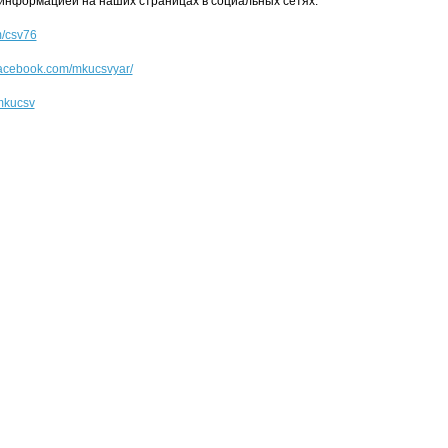
информацией на наших страницах в социальных сетях:
m/csv76
facebook.com/mkucsvyar/
/mkucsv