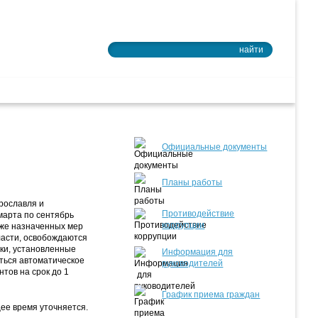
Войти в почту
найти
ное образование
Официальные документы
Планы работы
рославля и
Противодействие
марта по сентябрь
коррупции
уже назначенных мер
ласти, освобождаются
оки, установленные
Информация для
ться автоматическое
руководителей
тов на срок до 1
График приема граждан
ее время уточняется.