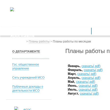
ДЕПАРТАМЕНТ ОБРАЗОВАНИЯ
мэрии города Ярославля
Дошкольное образование
Обще
Весь сайт
>
Планы работы
>
Планы работы по месяцам
Планы работы 
О ДЕПАРТАМЕНТЕ
Гос. общественное
Январь
,
скачать(.pdf)
управление
Февраль
,
скачать(.pdf)
Март
,
скачать(.pdf)
Сеть учреждений МСО
Апрель
,
скачать(.pdf)
Май
,
скачать(.pdf)
Июнь
,
скачать(.pdf)
Публичные доклады о
Июль
,
скачать(.pdf)
деятельности МСО
Август
,
скачать(.pdf)