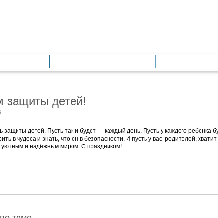
азование
Общее образование
Дополнитель
м защиты детей!
6
ь защиты детей. Пусть так и будет — каждый день. Пусть у каждого ребенка б
рить в чудеса и знать, что он в безопасности. И пусть у вас, родителей, хвати
 уютным и надёжным миром. С праздником!
по теме