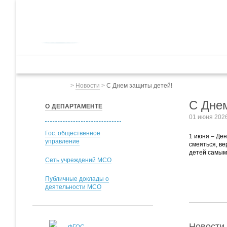
ДЕПАРТАМЕНТ ОБРАЗОВАНИЯ
мэрии города Ярославля
Дошкольное обр
Весь сайт
>
Новости
>
С Днем защиты детей!
С Дне
О ДЕПАРТАМЕНТЕ
01 июня 202
Гос. общественное
1 июня – Ден
управление
смеяться, ве
детей самым
Сеть учреждений МСО
Публичные доклады о
деятельности МСО
Новости 