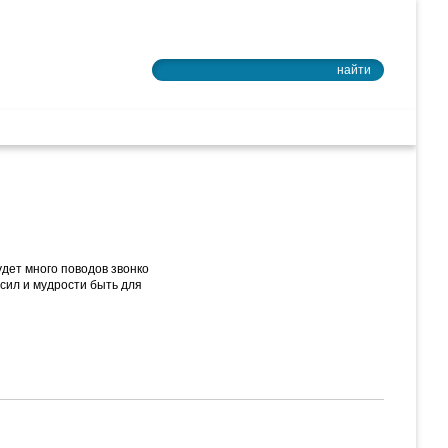
Войти в почту
найти
ное образование
удет много поводов звонко
т сил и мудрости быть для