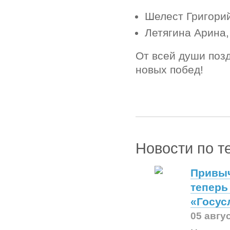
Шелест Григори
Летягина Арина
От всей души поз
новых побед!
Новости по т
Привыч
теперь
«Госус
05 авгу