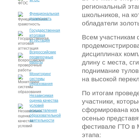
ФГОС
региональный эта
школьников, на к
Функциональная
грамотность
обладатели золот
Государственная
итоговая
Всем участникам 
аттестация
продемонстрирова
Всероссийские
дисциплинах компл
проверочные
длину с места, сг
работы
поднимание тулов
Мониторинг
на высокой перекл
системы
образования
По итогам провед
Независимая
участники, которы
оценка качества
условий
сформирована ком
осуществления
образовательной
осенью представя
деятельности
фестивале ГТО в 
этапа: