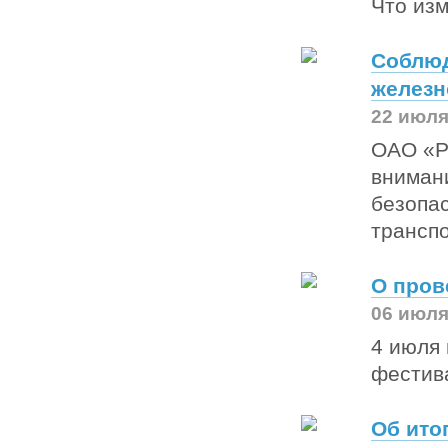
Что из
Соблюд
железн
22 июля
ОАО «Р
вниман
безопа
трансп
О пров
06 июля
4 июля 
фестив
Об ито