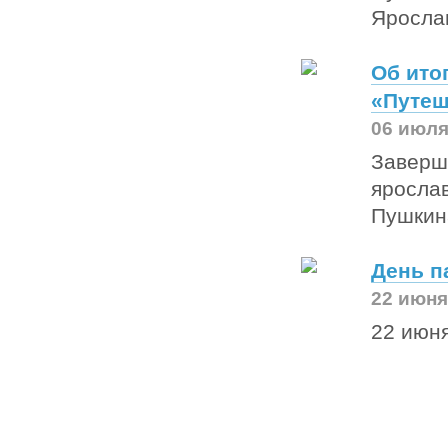
Яросла
Об ито
«Путеш
06 июля
Заверши
ярослав
Пушкин
День п
22 июня
22 июня