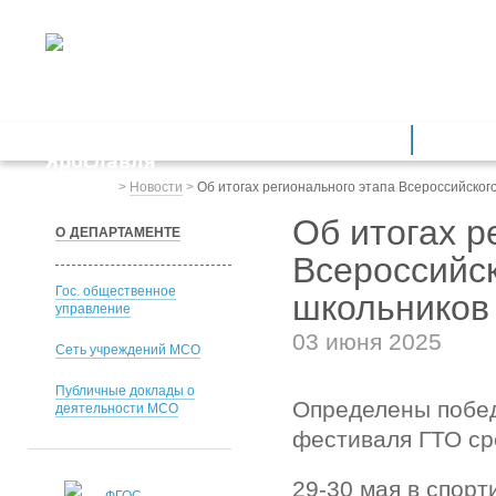
ДЕПАРТАМЕНТ ОБРАЗОВАНИЯ
мэрии города Ярославля
Дошкольное образование
Обще
Весь сайт
>
Новости
>
Об итогах регионального этапа Всероссийског
Об итогах р
О ДЕПАРТАМЕНТЕ
Всероссийс
Гос. общественное
школьников
управление
03 июня 2025
Сеть учреждений МСО
Публичные доклады о
Определены побед
деятельности МСО
фестиваля ГТО ср
29-30 мая в спор